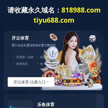
简体中文
|
English
产品中心
PRODUCTS CENTER
产品中心
新品上市
力康系列
韦德官方网贴
妇科专区