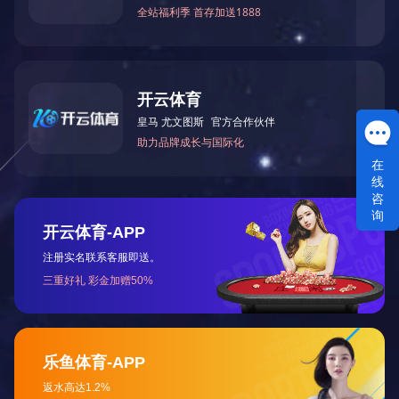
医用固定腰带
供患者腰部保护、支撑及腰部外伤后固
定用。
在
在线购买
线
咨
询
远红外磁疗贴
适用于颈椎病、腰椎间盘突出症、风湿
性关节炎、软组织损伤引起的颈肩腰腿
疼痛等部位的辅助治疗。
在线购买