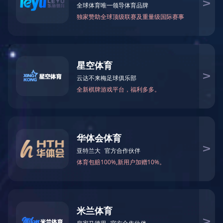
护肤专区
手足专区
五官专区
护创消毒
止痒除臭
祛斑美白
居家日用
日常防疫
韦德官方网贴
韦德官方网贴